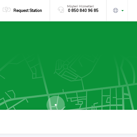
Müşteri Hizmetleri
Request Station
0 850 840 96 85