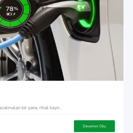
almaları bir yana, ithal kayn...
Devamını Oku