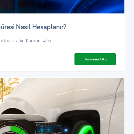
üresi Nasıl Hesaplanır?
artmaktadır. Karbon salın...
Devamını Oku