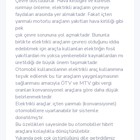
Çevre dostudurlar. Hava kirliliğini ve küresel
ısınmayı önleme, elektrikli araçların çevreye
faydaları arasında yer almaktadır. Fakat içten
yanmalı motorlu araçların yakıtları hava kirliliği gibi
pek
çok çevre sorununa yol açmaktadır. Bununla
birlikte elektrikli araçların çevreci olduğunu iddia
edebilmek için araçta kullanılan elektriğin fosil
yakıtlardan mı yoksa yenilenebilir kaynaklardan mı
üretildiği de büyük önem taşımaktadır.
Otomobil kullanıcılarının elektrikli araç kullanımına
teşvik edilerek bu tür araçların yaygınlaşmasının
sağlanması amacıyla ÖTV ve MTV gibi vergi
oranları konvansiyonel araçlara göre daha düşük
belirlenmektedir.
Elektrikli araçlar, içten yanmalı (konvansiyonel)
otomobillere uyarlanabilir bir sistemle
donatılmıştır.
Bu özellikleri sayesinde bu otomobiller hibrit
araçlara kolaylıkla dönüştürülebilir.
Yukarıda pek çok üstünlüğünü dile getirdiğimiz