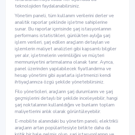
teknolojiden faydalanabilirsiniz.
Yönetim paneli, tüm kullanım verilerini derler ve
analitik raporlar şeklinde işletme sahiplerine
sunar. Bu raporlar içerisinde şarj istasyonlarının
performans istatistikleri, günlükten aylığa şarj
işlem verileri, şarj edilen araçların detayları ve
işlemlerin maliyet analizleri gibi kapsamlı bilgiler
yer alır, işletmelerin verimliliğini ve müşteri
memnuniyetini artırmalarına olanak tanır. Ayrıca,
panel üzerinden yapılabilecek fiyatlandırma ve
hesap yönetimi gibi ayarlarla işletmenizi kendi
ihtiyaçlarınıza özgü şekilde yönetebilirsiniz.
Filo yöneticileri, araçların şarj durumlarını ve şarj
geçmişlerini detaylı bir şekilde inceleyebilir, hangi
şarj noktalarının kullanıldığını ve bunların toplam
maliyetlerini anlık olarak görüntüleyebilir.
E-mobilite alanındaki bu yönetim paneli, elektrikli
araçların artan popülaritesiyle birlikte daha da
kritik bir hale gelmiş olup, şarj istasyonlarının ve