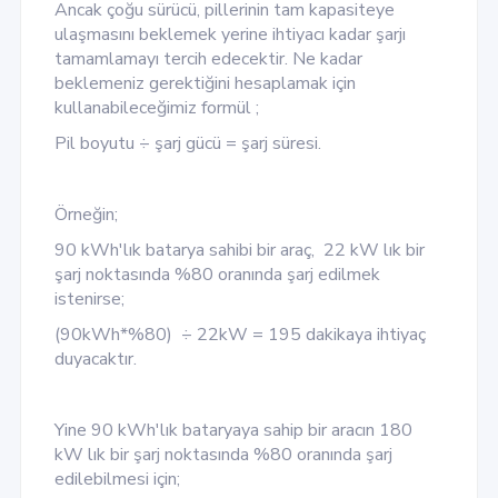
Ancak çoğu sürücü, pillerinin tam kapasiteye
ulaşmasını beklemek yerine ihtiyacı kadar şarjı
tamamlamayı tercih edecektir. Ne kadar
beklemeniz gerektiğini hesaplamak için
kullanabileceğimiz formül ;
Pil boyutu ÷ şarj gücü = şarj süresi.
Örneğin;
90 kWh'lık batarya sahibi bir araç, 22 kW lık bir
şarj noktasında %80 oranında şarj edilmek
istenirse;
(90kWh*%80) ÷ 22kW = 195 dakikaya ihtiyaç
duyacaktır.
Yine 90 kWh'lık bataryaya sahip bir aracın 180
kW lık bir şarj noktasında %80 oranında şarj
edilebilmesi için;