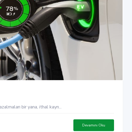
almaları bir yana, ithal kayn...
Devamını Oku