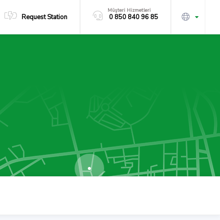
Müşteri Hizmetleri
Request Station
0 850 840 96 85