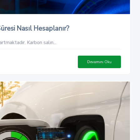
üresi Nasıl Hesaplanır?
artmaktadır. Karbon salın...
Devamını Oku